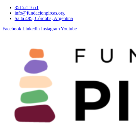
Ir
3515211651
al
info@fundacionpircas.org
contenido
Salta 485, Córdoba, Argentina
Facebook
Linkedin
Instagram
Youtube