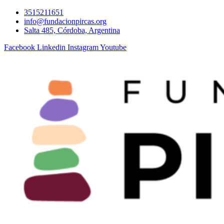
Ir
3515211651
al
info@fundacionpircas.org
contenido
Salta 485, Córdoba, Argentina
Facebook
Linkedin
Instagram
Youtube